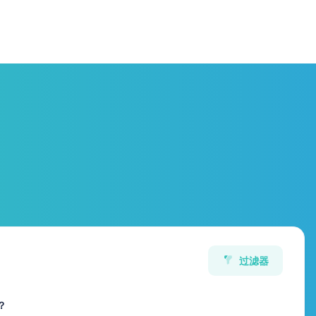
过滤器
？